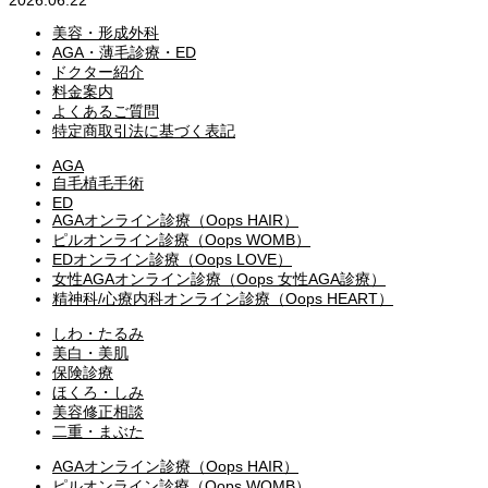
2026.06.22
美容・形成外科
AGA・薄毛診療・ED
ドクター紹介
料金案内
よくあるご質問
特定商取引法に基づく表記
AGA
自毛植毛手術
ED
AGAオンライン診療（Oops HAIR）
ピルオンライン診療（Oops WOMB）
EDオンライン診療（Oops LOVE）
女性AGAオンライン診療（Oops 女性AGA診療）
精神科/心療内科オンライン診療（Oops HEART）
しわ・たるみ
美白・美肌
保険診療
ほくろ・しみ
美容修正相談
二重・まぶた
AGAオンライン診療（Oops HAIR）
ピルオンライン診療（Oops WOMB）