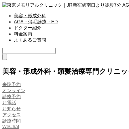
美容・形成外科
AGA・薄毛診療・ED
ドクター紹介
料金案内
よくあるご質問
美容・形成外科・頭髪治療専門クリニッ
来院予約
オンライン
診療予約
お電話
お知らせ
アクセス
診療時間
WeChat