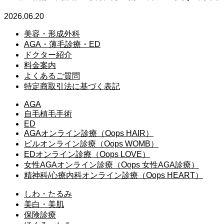
2026.06.20
美容・形成外科
AGA・薄毛診療・ED
ドクター紹介
料金案内
よくあるご質問
特定商取引法に基づく表記
AGA
自毛植毛手術
ED
AGAオンライン診療（Oops HAIR）
ピルオンライン診療（Oops WOMB）
EDオンライン診療（Oops LOVE）
女性AGAオンライン診療（Oops 女性AGA診療）
精神科/心療内科オンライン診療（Oops HEART）
しわ・たるみ
美白・美肌
保険診療