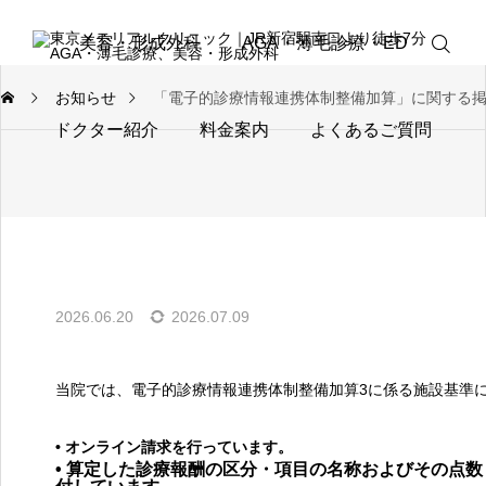
美容・形成外科
AGA・薄毛診療・ED
お知らせ
「電子的診療情報連携体制整備加算」に関する
ドクター紹介
料金案内
よくあるご質問
来院予約
オンライン
診療予約
2026.06.20
2026.07.09
お電話
当院では、電子的診療情報連携体制整備加算3に係る施設基準
お知らせ
• オンライン請求を行っています。
• 算定した診療報酬の区分・項目の名称およびその点
アクセス